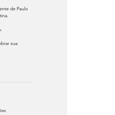
ente de Paulo 
ina. 
. 
brar sua 
ções