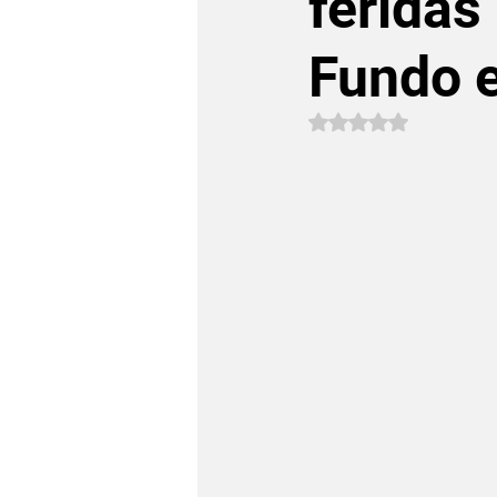
feridas
Fundo e
Avaliado com NaN 