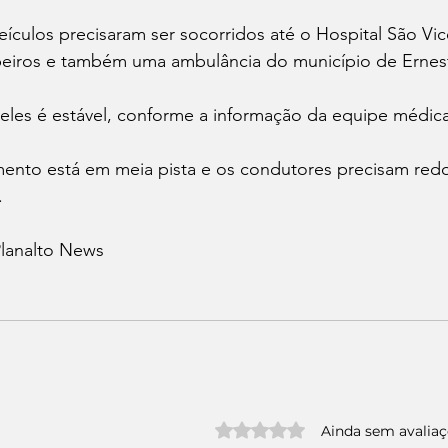
ículos precisaram ser socorridos até o Hospital São Vic
iros e também uma ambulância do município de Ernest
les é estável, conforme a informação da equipe médica
ento está em meia pista e os condutores precisam redo
 
Planalto News
Avaliado com 0 de 5 estrelas.
Ainda sem avalia