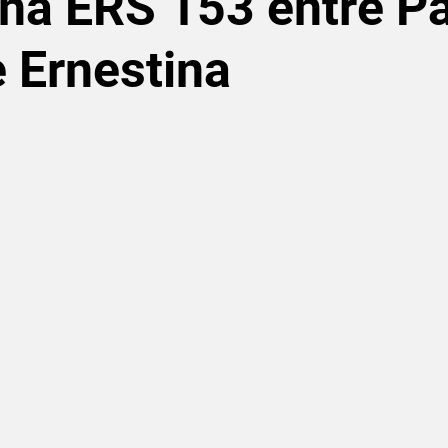
 na ERS 153 entre P
 Ernestina
de 5 estrelas.