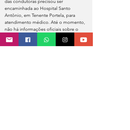
das condutoras precisou ser 
encaminhada ao Hospital Santo 
Antônio, em Tenente Portela, para 
atendimento médico. Até o momento, 
não há informações oficiais sobre o 
estado de saúde da vítima.
Os automóveis tiveram consideráveis 
danos materiais em razão do impacto.
Fonte: Observador Regional
Foto: Seguidora do Observador 
Regional
0.0 / 5 (0)
Comentários