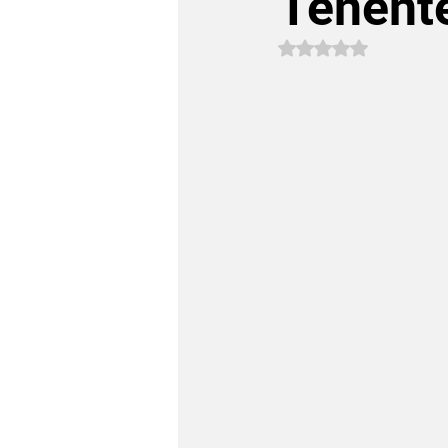
Tenente
Avaliado com NaN 