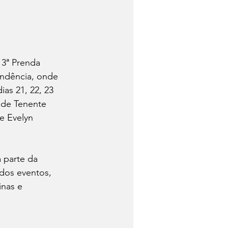
 3ª Prenda 
endência, onde 
as 21, 22, 23 
 de Tenente 
e Evelyn 
 parte da 
dos eventos, 
nas e 