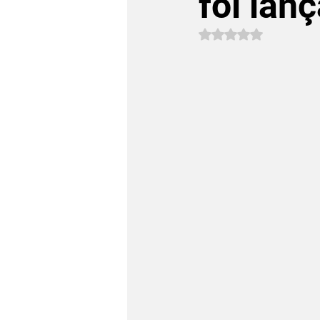
foi lan
Avaliado com NaN 