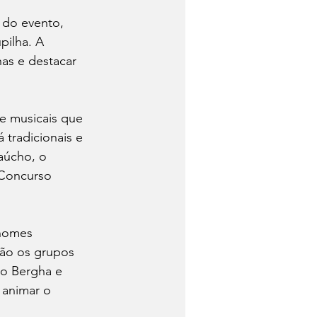
 do evento, 
ilha. A 
has e destacar 
 e musicais que 
tradicionais e 
aúcho, o 
 Concurso 
 nomes 
tão os grupos 
o Bergha e 
animar o 