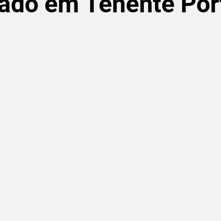
çado em Tenente Por
de 5 estrelas.