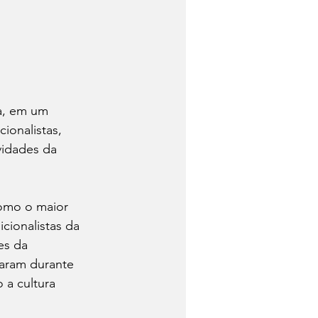
a, em um 
ionalistas, 
vidades da 
omo o maior 
cionalistas da 
es da 
aram durante 
a cultura 