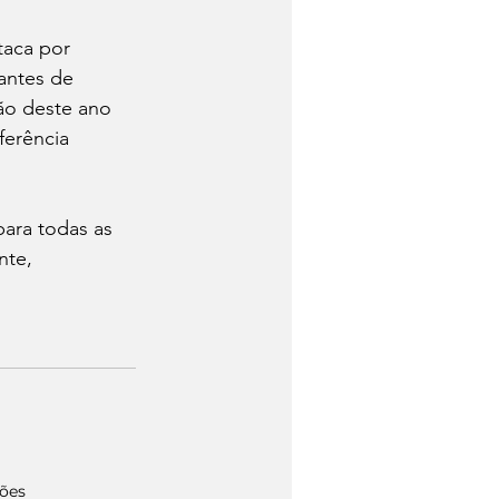
taca por 
antes de 
ão deste ano 
erência 
ara todas as 
te, 
ções