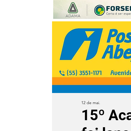
12 de mai.
15º Ac